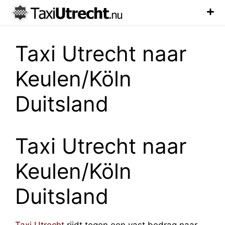
Luchthaven Taxi
Veelgestelde Vragen
Taxi Utrecht naar
Keulen/Köln
Duitsland
Taxi Utrecht naar
Keulen/Köln
Duitsland
Taxi Utrecht
rijdt tegen een vast bedrag naar