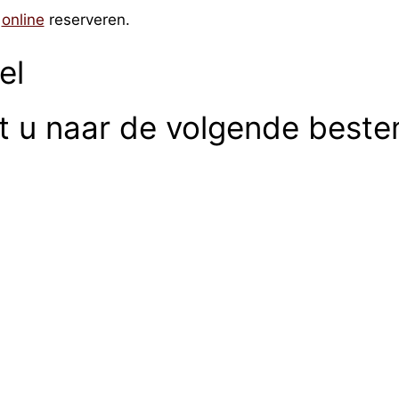
online
reserveren.
el
rt u naar de volgende best