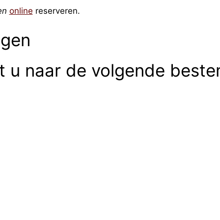
en
online
reserveren.
ngen
rt u naar de volgende best