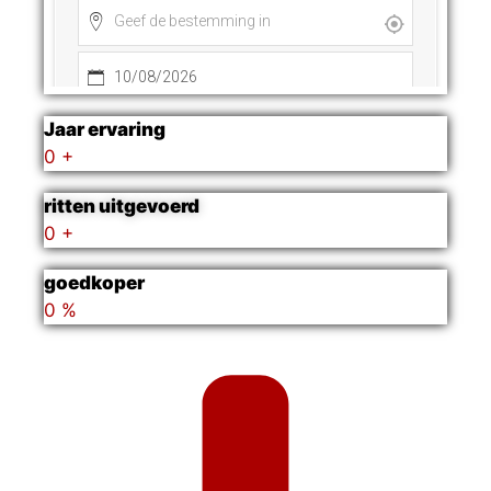
Jaar ervaring
0
+
ritten uitgevoerd
0
+
goedkoper
0
%